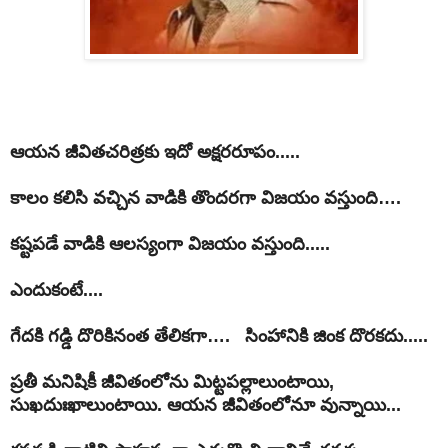
ఆయన జీవితచరిత్రకు ఇదో అక్షరరూపం.....
కాలం కలిసి వచ్చిన వాడికి తొందరగా విజయం వస్తుంది….
కష్టపడే వాడికి ఆలస్యంగా విజయం వస్తుంది.....
ఎందుకంటే....
గేదకి గడ్డి దొరికినంత తేలికగా…. సింహానికి జింక దొరకదు.....
ప్రతీ మనిషికీ జీవితంలోను మిట్టపల్లాలుంటాయి,
సుఖదుఃఖాలుంటాయి. ఆయన జీవితంలోనూ వున్నాయి...