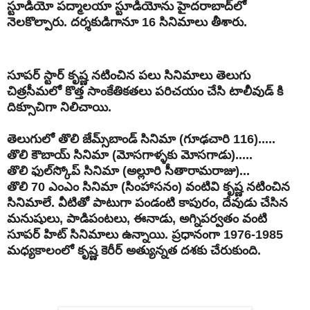
స్టూడియో పద్మాలయా స్టూడియోను హైదరాబాద్‌లో
నెలకొల్పారు. దర్శకుడిగానూ 16 సినిమాలు తీశారు.
సూపర్ స్టార్ కృష్ణ నటించిన పలు సినిమాలు తెలుగు
చిత్రసీమలో కొత్త సాంకేతికతలు పరిచయం చేసి టాలీవుడ్ కి
దిక్సూచిగా నిలిచాయి.
తెలుగులో తొలి జేమ్స్‌బాండ్ సినిమా (గూఢచారి 116).....
తొలి కౌబాయ్ సినిమా (మోసగాళ్ళకు మోసగాడు).....
తొలి ఫుల్‌స్కోప్ సినిమా (అల్లూరి సీతారామరాజు)...
తొలి 70 ఎంఎం సినిమా (సింహాసనం) వంటివి కృష్ణ నటించిన
సినిమాలే. వీటితో పాటుగా పండంటి కాపురం, దేవుడు చేసిన
మనుషులు, పాడిపంటలు, ఈనాడు, అగ్నిపర్వతం వంటి
సూపర్ హిట్ సినిమాలు ఉన్నాయి. ప్రధానంగా 1976-1985
మధ్యకాలంలో కృష్ణ కెరీర్ అత్యున్నత దశకు చేరుకుంది.