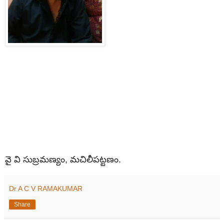
వై వి సుబ్రమణ్యం, మచిలీపట్టణం.
Dr A C V RAMAKUMAR
Share