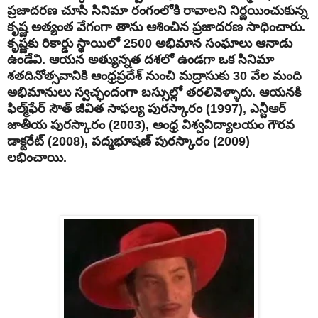
ప్రజాదరణ చూసి సినిమా రంగంలోకి రావాలని నిర్ణయించుకున్న
కృష్ణ అత్యంత వేగంగా తాను ఆశించిన ప్రజాదరణ సాధించారు.
కృష్ణకు రికార్డు స్థాయిలో 2500 అభిమాన సంఘాలు ఆనాడు
ఉండేవి. ఆయన అత్యున్నత దశలో ఉండగా ఒక సినిమా
శతదినోత్సవానికి ఆంధ్రప్రదేశ్ నుంచి మద్రాసుకు 30 వేల మంది
అభిమానులు స్వచ్ఛందంగా బస్సుల్లో తరలివెళ్ళారు. ఆయనకి
ఫిల్మ్‌ఫేర్ సౌత్ జీవిత సాఫల్య పురస్కారం (1997), ఎన్టీఆర్
జాతీయ పురస్కారం (2003), ఆంధ్ర విశ్వవిద్యాలయం గౌరవ
డాక్టరేట్ (2008), పద్మభూషణ్ పురస్కారం (2009)
లభించాయి.