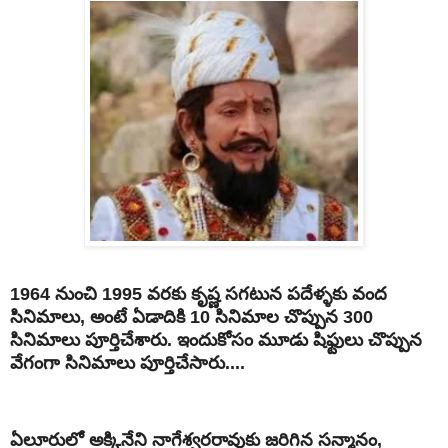
1964 నుంచి 1995 వరకు కృష్ణ సగటున పదేళ్ళకు వంద
సినిమాలు, అంటే ఏడాదికి 10 సినిమాల చొప్పున 300
సినిమాలు పూర్తిచేశారు. ఇందుకోసం మూడు షిఫ్టులు చొప్పున
వేగంగా సినిమాలు పూర్తిచేసారు....
ఏలూరులో అక్కినేని నాగేశ్వరరావుకు జరిగిన సన్మానం,