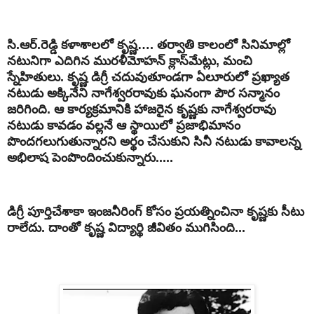
సి.ఆర్.రెడ్డి కళాశాలలో కృష్ణ…. తర్వాతి కాలంలో సినిమాల్లో
నటునిగా ఎదిగిన మురళీమోహన్ క్లాస్‌మేట్లు, మంచి
స్నేహితులు. కృష్ణ డిగ్రీ చదువుతూండగా ఏలూరులో ప్రఖ్యాత
నటుడు అక్కినేని నాగేశ్వరరావుకు ఘనంగా పౌర సన్మానం
జరిగింది. ఆ కార్యక్రమానికి హాజరైన కృష్ణకు నాగేశ్వరరావు
నటుడు కావడం వల్లనే ఆ స్థాయిలో ప్రజాభిమానం
పొందగలుగుతున్నారని అర్థం చేసుకుని సినీ నటుడు కావాలన్న
అభిలాష పెంపొందించుకున్నారు.....
డిగ్రీ పూర్తిచేశాకా ఇంజనీరింగ్ కోసం ప్రయత్నించినా కృష్ణకు సీటు
రాలేదు. దాంతో కృష్ణ విద్యార్థి జీవితం ముగిసింది...