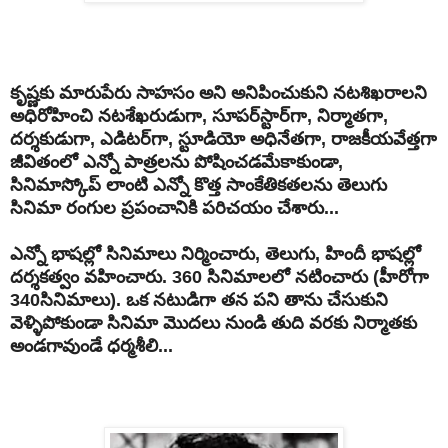
కృష్ణకు మారుపేరు సాహసం అని అనిపించుకుని నటశిఖరాలని
అధిరోహించి నటశేఖరుడుగా, సూపర్‌స్టార్‌గా, నిర్మాతగా,
దర్శకుడుగా, ఎడిటర్‌గా, స్టూడియో అధినేతగా, రాజకీయవేత్తగా
జీవితంలో ఎన్నో పాత్రలను పోషించడమేకాకుండా,
సినిమాస్కోప్‌ లాంటి ఎన్నో కొత్త సాంకేతికతలను తెలుగు
సినిమా రంగుల ప్రపంచానికి పరిచయం చేశారు...
ఎన్నో భాషల్లో సినిమాలు నిర్మించారు, తెలుగు, హిందీ భాషల్లో
దర్శకత్వం వహించారు. 360 సినిమాలలో నటించారు (హీరోగా
340సినిమాలు). ఒక నటుడిగా తన పని తాను చేసుకుని
వెళ్ళిపోకుండా సినిమా మొదలు నుండి తుది వరకు నిర్మాతకు
అండగావుండే ధర్మశీలి...