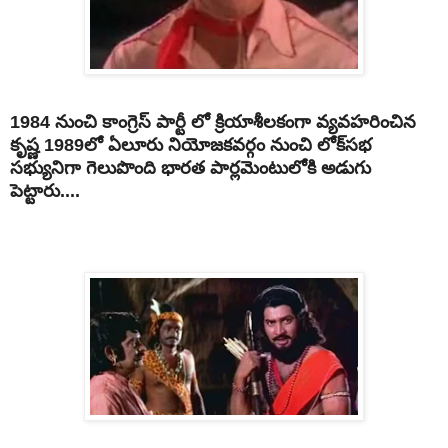
1984 నుంచి కాంగ్రెస్ పార్టీ లో క్రియాశీలకంగా వ్యవహరించిన
కృష్ణ 1989లో ఏలూరు నియోజకవర్గం నుంచి లోక్‌సభ
సభ్యునిగా గెలుపొంది భారత పార్లమెంటులోకి అడుగు
పెట్టారు....