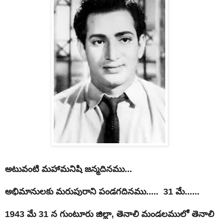
అటువంటి మహామనిషి జన్మదినము...
అభిమానులకు మరుపురాని పండగదినము..... 31 మే......
1943 మే 31 న గుంటూరు జిల్లా, తెనాలి మండలములో తెనాలి