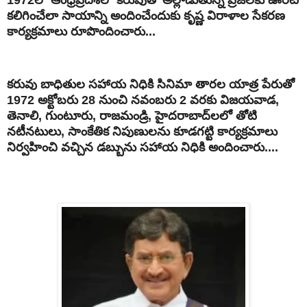
కలిగించేలా సాయాన్ని అందించేందుకు కృష్ణ విరాళాల సేకరణ
కార్యక్రమాలు రూపొందించారు...
కరువు బాధితుల సహాయ నిధికి సినిమా తారల యాత్ర పేరుతో
1972 అక్టోబరు 28 నుంచి నవంబరు 2 వరకు విజయవాడ,
తెనాలి, గుంటూరు, రాజమండ్రి, హైదరాబాద్‌లలో తోటి
నటీనటులు, సాంకేతిక నిపుణులను కూడగట్టి కార్యక్రమాలు
నిర్వహించి వచ్చిన డబ్బును సహాయ నిధికి అందించారు....