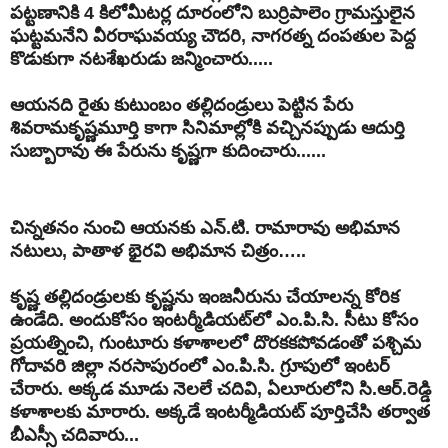
పట్టణానికి 4 కిలోమీటర్ల దూరంలోని బుర్రిపాలెం గ్రామస్తులైన
ఘట్టమనేని వీరరాఘవయ్య చౌదరి, నాగరత్న దంపతుల పెద్ద
కొడుకుగా నటశేఖరుడు జన్మించారు.....
ఆయనది రైతు కుటుంబం తల్లిదండ్రులు పెట్టిన పేరు
శివరామకృష్ణమూర్తి కాగా సినిమాల్లోకి వచ్చినప్పుడు ఆదుర్తి
సుబ్బారావు ఈ పేరును కృష్ణగా కుదించారు......
చిన్నతనం నుంచి ఆయనకు ఎన్.టి. రామారావు అభిమాన
నటులు, పాతాళ భైరవి అభిమాన చిత్రం…..
కృష్ణ తల్లిదండ్రులకు కృష్ణను ఇంజనీరును చేయాలన్న కోరిక
ఉండేది. అందుకోసం ఇంటర్మీడియట్‌లో ఎం.పి.సి. సీటు కోసం
ప్రయత్నించి, గుంటూరు కళాశాలలో దొరకకపోవడంతో పశ్చిమ
గోదావరి జిల్లా నరసాపురంలో ఎం.పి.సి. గ్రూపులో ఇంటర్
చేరారు. అక్కడ మూడు నెలలే చదివి, ఏలూరులోని సి.ఆర్.రెడ్డి
కళాశాలకు మారారు. అక్కడే ఇంటర్మీడియట్ పూర్తిచేసి తర్వాత
బీఎస్సీ చదివారు...