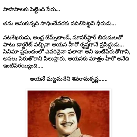
సాహసాలకు పెట్టింది పేరు...
తను అనుకున్నది సాధించేవరకు వదిలిపెట్టని ధీరుడు...
నటశేఖరుడు, ఆంధ్ర జేమ్స్‌బాండ్‌, సూపర్‌స్టార్‌ బిరుదులతో
పాటు డాక్టరేట్ వచ్చినా ఆయన హీరో కృష్ణగానే ప్రసిద్దుడు...
సినిమా ప్రపంచంలో ఎవరినైనా ఫలానా అని ఇంటిపేరుతోగాని,
అసలు పేరుతోగాని పిలుస్తారు. ఆయనకు మాత్రం హీరో అనేది
ఇంటిపేరయ్యింది....
ఆయనే ఘట్టమనేని శివరామకృష్ణ......