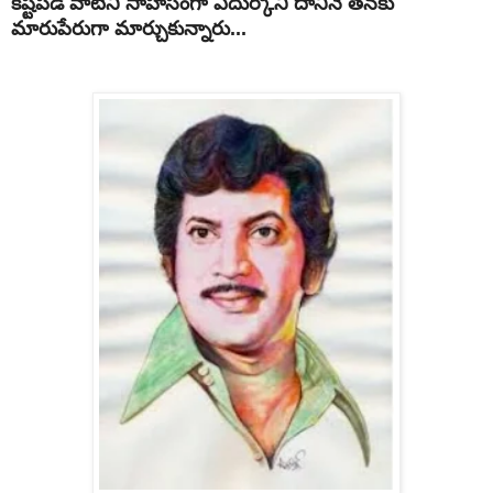
కష్టపడి వాటిని సాహసంగా ఎదుర్కొని దానినే తనకు
మారుపేరుగా మార్చుకున్నారు...