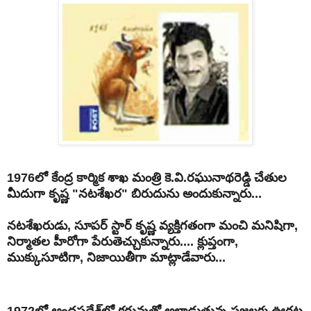
1976లో కేంద్ర కార్మిక శాఖ మంత్రి కె.వి.రఘునాథరెడ్డి చేతుల
మీదుగా కృష్ణ "నటశేఖర" బిరుదును అందుకున్నారు...
నటశేఖరుడు, సూపర్ స్టార్ కృష్ణ వ్యక్తిగతంగా మంచి మనిషిగా,
నిర్మాతల హీరోగా పేరుతెచ్చుకున్నారు.... క్లుప్తంగా,
ముక్కుసూటిగా, నిజాయితీగా మాట్లాడేవారు...
1972లో ఆంధ్రప్రదేశ్‌లో కరువుతో అల్లాడుతున్న ప్రజలకు ఊరట