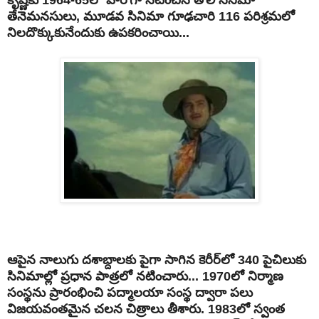
తేనెమనసులు, మూడవ సినిమా గూఢచారి 116 పరిశ్రమలో
నిలదొక్కుకునేందుకు ఉపకరించాయి...
ఆపైన నాలుగు దశాబ్దాలకు పైగా సాగిన కెరీర్‌లో 340 పైచిలుకు
సినిమాల్లో ప్రధాన పాత్రలో నటించారు... 1970లో నిర్మాణ
సంస్థను ప్రారంభించి పద్మాలయా సంస్థ ద్వారా పలు
విజయవంతమైన చలన చిత్రాలు తీశారు. 1983లో స్వంత