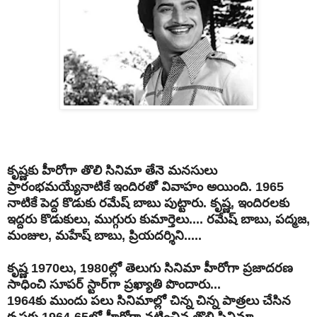
కృష్ణకు హీరోగా తొలి సినిమా తేనె మనసులు
ప్రారంభమయ్యేనాటికే ఇందిరతో వివాహం అయింది. 1965
నాటికే పెద్ద కొడుకు రమేష్ బాబు పుట్టారు. కృష్ణ, ఇందిరలకు
ఇద్దరు కొడుకులు, ముగ్గురు కుమార్తెలు.... రమేష్ బాబు, పద్మజ,
మంజుల, మహేష్ బాబు, ప్రియదర్శిని.....
కృష్ణ 1970లు, 1980ల్లో తెలుగు సినిమా హీరోగా ప్రజాదరణ
సాధించి సూపర్ స్టార్‌గా ప్రఖ్యాతి పొందారు...
1964కు ముందు పలు సినిమాల్లో చిన్న చిన్న పాత్రలు చేసిన
కృష్ణకు 1964-65లో హీరోగా నటించిన తొలి సినిమా