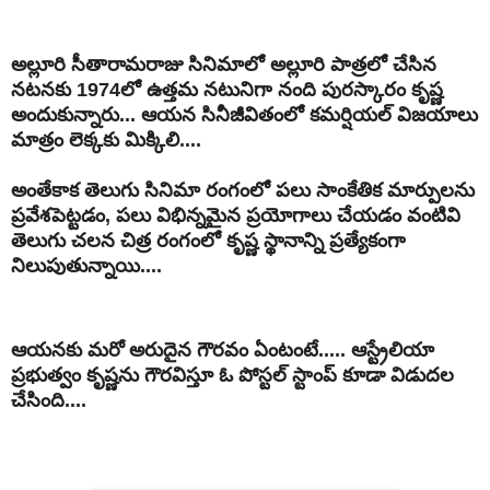
అల్లూరి సీతారామరాజు సినిమాలో అల్లూరి పాత్రలో చేసిన
నటనకు 1974లో ఉత్తమ నటునిగా నంది పురస్కారం కృష్ణ
అందుకున్నారు... ఆయన సినీజీవితంలో కమర్షియల్ విజయాలు
మాత్రం లెక్కకు మిక్కిలి....
అంతేకాక తెలుగు సినిమా రంగంలో పలు సాంకేతిక మార్పులను
ప్రవేశపెట్టడం, పలు విభిన్నమైన ప్రయోగాలు చేయడం వంటివి
తెలుగు చలన చిత్ర రంగంలో కృష్ణ స్థానాన్ని ప్రత్యేకంగా
నిలుపుతున్నాయి....
ఆయనకు మరో అరుదైన గౌరవం ఏంటంటే..... ఆస్ట్రేలియా
ప్రభుత్వం కృష్ణను గౌరవిస్తూ ఓ పోస్టల్ స్టాంప్ కూడా విడుదల
చేసింది....