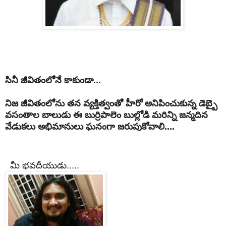
సినీ జీవితంలోనే కాకుండా...
నిజ జీవితంలోను తన వ్యక్తిత్వంతో హీరో అనిపించుకున్న డెబ్బై
వసంతాల బాలుడు ఈ బుర్రిపాలెం బుల్లోడి మరిన్ని జన్మదిన
వేడుకలు అభిమానులు ఘనంగా జరుపుకోవాలి....
మీ భవదీయుడు.....