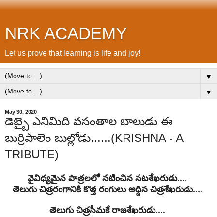
NRK ACADEMY
Let us prove that learning is life and joy!
▼
▼
May 30, 2020
డెబ్బై ఎనిమిది వసంతాల బాలుడు ఈ
బుర్రిపాలెం బుల్లోడు......(KRISHNA - A
TRIBUTE)
వైవిధ్యమైన పాత్రలలో నటించిన నటశేఖరుడు....
తెలుగు చిత్రరంగానికి కొత్త రంగులు అద్దిన చిత్రశేఖరుడు....
తెలుగు చిత్రసీమకే రాజశేఖరుడు....