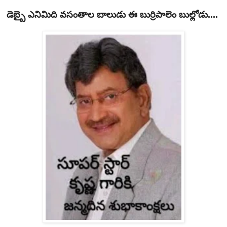
డెబ్బై ఎనిమిది వసంతాల బాలుడు ఈ బుర్రిపాలెం బుల్లోడు....